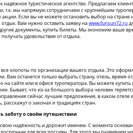
ак надёжное туристическое агентство. Предлагаем клиен
вки, т.к. мы напрямую сотрудничаем с крупнейшим туроп
 акции. Если вы не можете остановить выбор на стране
 отдых. Вам нужно оставить заявку на
www.funsun72.ru
дл
ругие документы, купить билеты. Мы экономим ваше вр
 получать удовольствие от отдыха.
я все хлопоты по организации вашего отдыха. Это оформ
ии. Вам останется только выбрать страну, отель, время от
 на сайте или в офисе туроператора. Вы можете купить 
рии. Бывает, что из-за большого выбора человек теряет
аправления сейчас лучшие предложения, в каком отеле 
 расскажут о законах и традициях стран.
ь заботу о своём путешествии
л свою надёжность и дорожит именем. С момента основан
 доступным для всех россиян. Для этого мы развиваем 