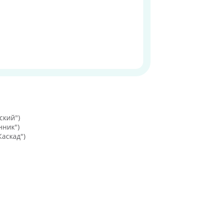
ский")
нник")
Каскад")