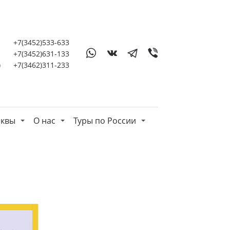
+7(3452)533-633
+7(3452)631-133
)
+7(3462)311-233
сквы
О нас
Туры по России